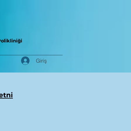
olikliniği
Giriş
etni