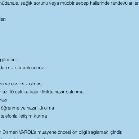
 müdahale, sağlık sorunu veya mücbir sebep hallerinde randevuları ertel
ler:
gönderilir.
sından siz sorumlusunuz.
oğru ve eksiksiz olması
az 10 dakika kala klinikte hazır bulunma
razı
öğrenme ve hazırlıklı olma
 telefonla iletişim kurma
zm Dr Osman VAROL’a muayene öncesi ön bilgi sağlamak içindir.