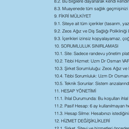
8.2. Bu bilgilere dayanarak kendi kendi
8.3. Muayenede tüm sağlık geçmişinizi H
9. FİKRİ MÜLKİYET
9.1. Siteye ait tüm içerikler (tasarım, yaz
9.2. Zeos Ağız ve Diş Sağlığı Polikliniği L
9.3. İçerikleri izinsiz kopyalayamaz, ç
10. SORUMLULUK SINIRLAMASI
10.1. Site: Sadece randevu yönetim pla
10.2. Tıbbi Hizmet: Uzm Dr Osman VAROL
10.3. Şirket Sorumluluğu: Zeos Ağız ve D
10.4. Tıbbi Sorumluluk: Uzm Dr Osman 
10.5. Teknik Sorunlar: Sistem arızaların
11. HESAP YÖNETİMİ
11.1. İhlal Durumunda: Bu koşulları ihlal
11.2. Pasif Hesap: 6 ay kullanılmayan hesa
11.3. Hesap Silme: Hesabınızı istediğiniz
12. HİZMET DEĞİŞİKLİKLERİ
12.1. Şirket, Siteyi ve hizmetleri öncede