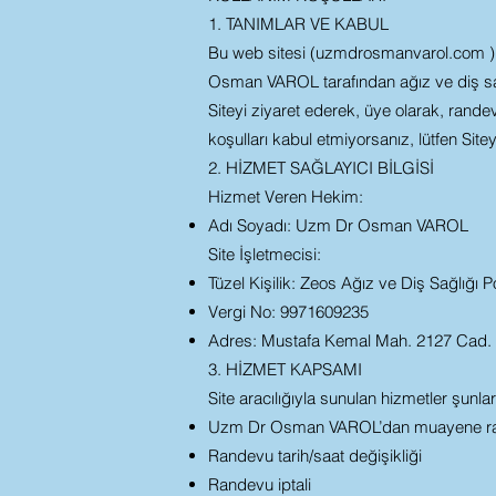
1. TANIMLAR VE KABUL
Bu web sitesi (uzmdrosmanvarol.com ), Ze
Osman VAROL tarafından ağız ve diş sağ
Siteyi ziyaret ederek, üye olarak, rande
koşulları kabul etmiyorsanız, lütfen Site
2. HİZMET SAĞLAYICI BİLGİSİ
Hizmet Veren Hekim:
Adı Soyadı: Uzm Dr Osman VAROL
Site İşletmecisi:
Tüzel Kişilik: Zeos Ağız ve Diş Sağlığı Pol
Vergi No: 9971609235
Adres: Mustafa Kemal Mah. 2127 Cad
3. HİZMET KAPSAMI
Site aracılığıyla sunulan hizmetler şunlar
Uzm Dr Osman VAROL’dan muayene ra
Randevu tarih/saat değişikliği
Randevu iptali