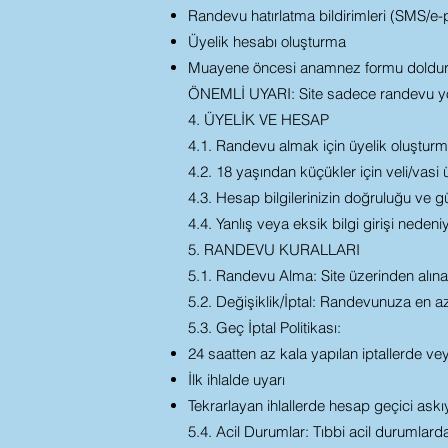
Randevu hatırlatma bildirimleri (SMS/e-
Üyelik hesabı oluşturma
Muayene öncesi anamnez formu doldu
ÖNEMLİ UYARI: Site sadece randevu yö
4. ÜYELİK VE HESAP
4.1. Randevu almak için üyelik oluştur
4.2. 18 yaşından küçükler için veli/vasi ü
4.3. Hesap bilgilerinizin doğruluğu ve 
4.4. Yanlış veya eksik bilgi girişi neden
5. RANDEVU KURALLARI
5.1. Randevu Alma: Site üzerinden alınan
5.2. Değişiklik/İptal: Randevunuza en az 
5.3. Geç İptal Politikası:
24 saatten az kala yapılan iptallerde v
İlk ihlalde uyarı
Tekrarlayan ihlallerde hesap geçici askıy
5.4. Acil Durumlar: Tıbbi acil durumlar