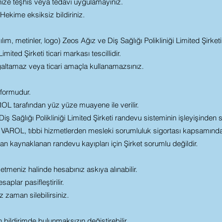
nize teşhis veya tedavi uygulamayınız.
ekime eksiksiz bildiriniz.
ılım, metinler, logo) Zeos Ağız ve Diş Sağlığı Polikliniği Limited Şirketi'n
imited Şirketi ticari markası tescillidir.
oğaltamaz veya ticari amaçla kullanamazsınız.
tformudur.
 tarafından yüz yüze muayene ile verilir.
iş Sağlığı Polikliniği Limited Şirketi randevu sisteminin işleyişinden 
VAROL, tıbbi hizmetlerden mesleki sorumluluk sigortası kapsamınd
dan kaynaklanan randevu kayıpları için Şirket sorumlu değildir.
 etmeniz halinde hesabınız askıya alınabilir.
plar pasifleştirilir.
 zaman silebilirsiniz.
n bildirimde bulunmaksızın değiştirebilir.