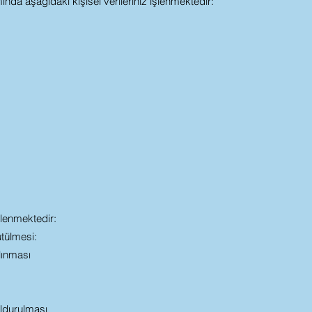
da aşağıdaki kişisel verileriniz işlenmektedir:
şlenmektedir:
tülmesi:
ınması
ldurulması