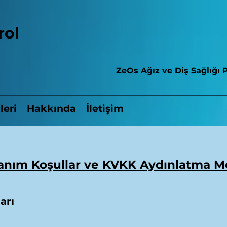
rol
ZeOs Ağız ve Diş Sağlığı P
leri
Hakkında
İletişim
anım Koşullar ve KVKK Aydınlatma M
arı