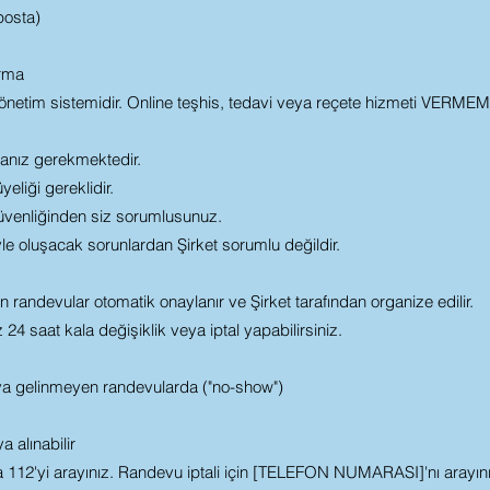
posta)
rma
netim sistemidir. Online teşhis, tedavi veya reçete hizmeti VERM
manız gerekmektedir.
yeliği gereklidir.
güvenliğinden siz sorumlusunuz.
iyle oluşacak sorunlardan Şirket sorumlu değildir.
 randevular otomatik onaylanır ve Şirket tarafından organize edilir.
24 saat kala değişiklik veya iptal yapabilirsiniz.
eya gelinmeyen randevularda ("no-show")
a alınabilir
da 112'yi arayınız. Randevu iptali için [TELEFON NUMARASI]'nı arayını