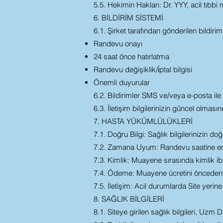
5.5. Hekimin Hakları: Dr. YYY, acil tıbbi
6. BİLDİRİM SİSTEMİ
6.1. Şirket tarafından gönderilen bildirim
Randevu onayı
24 saat önce hatırlatma
Randevu değişiklik/i̇ptal bilgisi
Önemli duyurular
6.2. Bildirimler SMS ve/veya e-posta ile 
6.3. İletişim bilgilerinizin güncel olma
7. HASTA YÜKÜMLÜLÜKLERİ
7.1. Doğru Bilgi: Sağlık bilgilerinizin d
7.2. Zamana Uyum: Randevu saatine en 
7.3. Kimlik: Muayene sırasında kimlik ib
7.4. Ödeme: Muayene ücretini önceden 
7.5. İletişim: Acil durumlarda Site yerine
8. SAĞLIK BİLGİLERİ
8.1. Siteye girilen sağlık bilgileri, U