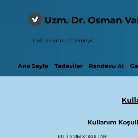
Uzm. Dr. Osman Va
Gülüşünüzü ertelemeyin.
Ana Sayfa
Tedaviler
Randevu Al
Ga
Kull
Kullanım Koşull
KULLANIM KOŞULLARI