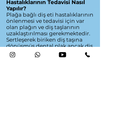
Hastalıklarının Tedavisi Nasıl
Yapılır?
Plağa bağlı diş eti hastalıklarının
önlenmesi ve tedavisi için var
olan plağın ve diş taşlarının
uzaklaştırılması gerekmektedir.
Sertleşerek biriken diş taşına
dönüşmüş dental plak ancak diş
hekimi tarafından yapılan
profesyonel temizlikle giderilir.
Eğer diş eti hastalığı ileri bir
evredeyse (periodontitis),
hastalıklı olan diş eti cepleri ve
diş etindeki enfeksiyonu tedavi
etmek için diş taşı temizliği ve
kök düzeltmesi işlemi
uygulanması gerekir. Diş
taşlarını temizlemek için bazen
lazer tedavisi de uygulanabilir.
Diş eti cepleri 5 mm'den daha
derinse ve yapılan cerrahisiz
tedaviden sonra iyileşme
gözlenmediyse periodontal